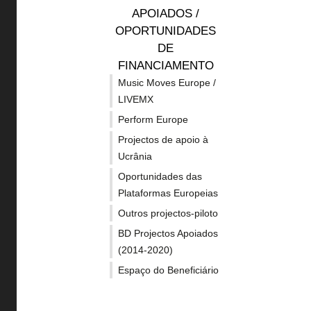
2020
APOIADOS /
Noticias
Guia de
OPORTUNIDADES
Concursos
Criativ
DE
FINANCIAMENTO
naciona
Projetos apoiados
Music Moves Europe /
Outras 
Subscrever Newsletter
LIVEMX
financi
Perform Europe
Política de privacidade
Projectos de apoio à
Acessibilidades GOV
Ucrânia
Mapa do site
Oportunidades das
Plataformas Europeias
My CIEC
Outros projectos-piloto
BD Projectos Apoiados
(2014-2020)
Espaço do Beneficiário