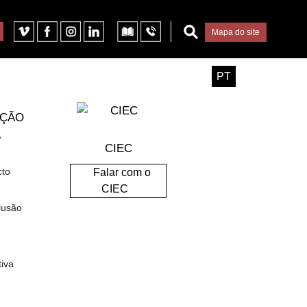
Mapa do site
PT
AÇÃO
Facebook
WhatsApp
Email
A
CIEC
cto
Falar com o
CIEC
lusão
inanciamento
iva