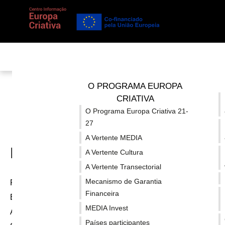
Está em...
Recursos
/
Outras fontes de financiamento
O PROGRAMA EUROPA
CRIATIVA
O Programa Europa Criativa 21-
27
A Vertente MEDIA
RECURSOS
A Vertente Cultura
A Vertente Transectorial
Mecanismo de Garantia
Países participantes
Financeira
Encontre um parceiro - Vertente Cultura
MEDIA Invest
Avaliação de capacidade financeira
Países participantes