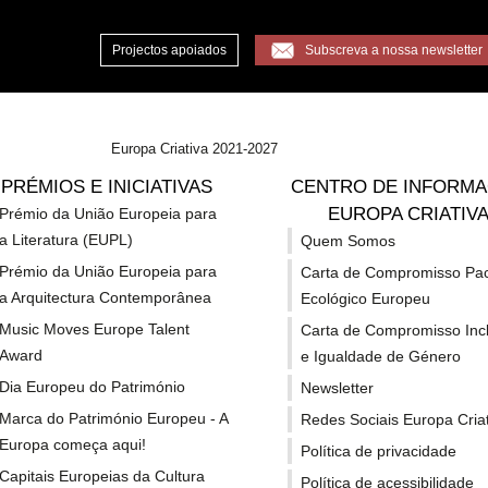
Projectos apoiados
Subscreva a nossa newsletter
Europa Criativa 2021-2027
PRÉMIOS E INICIATIVAS
CENTRO DE INFORM
EUROPA CRIATIV
Prémio da União Europeia para
a Literatura (EUPL)
Quem Somos
Prémio da União Europeia para
Carta de Compromisso Pa
a Arquitectura Contemporânea
Ecológico Europeu
Music Moves Europe Talent
Carta de Compromisso Inc
Award
e Igualdade de Género
Outras fontes de f
Dia Europeu do Património
Newsletter
Marca do Património Europeu - A
Redes Sociais Europa Criat
Europa começa aqui!
Política de privacidade
Capitais Europeias da Cultura
Política de acessibilidade