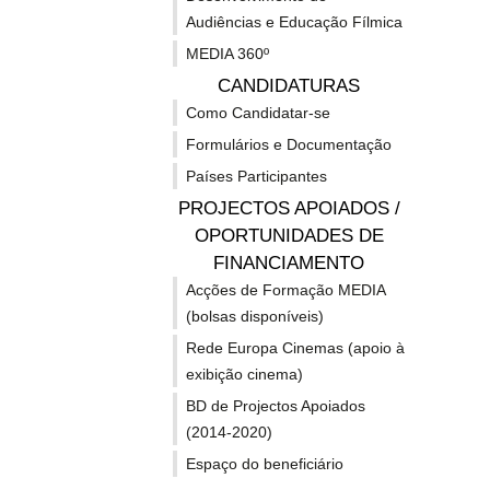
Audiências e Educação Fílmica
p
MEDIA 360º
f
u
CANDIDATURAS
C
Como Candidatar-se
E
Formulários e Documentação
f
Países Participantes
PROJECTOS APOIADOS /
⇒⇒
OPORTUNIDADES DE
I
FINANCIAMENTO
G
Acções de Formação MEDIA
p
(bolsas disponíveis)
c
Rede Europa Cinemas (apoio à
D
exibição cinema)
D
BD de Projectos Apoiados
(2014-2020)
F
c
Espaço do beneficiário
F