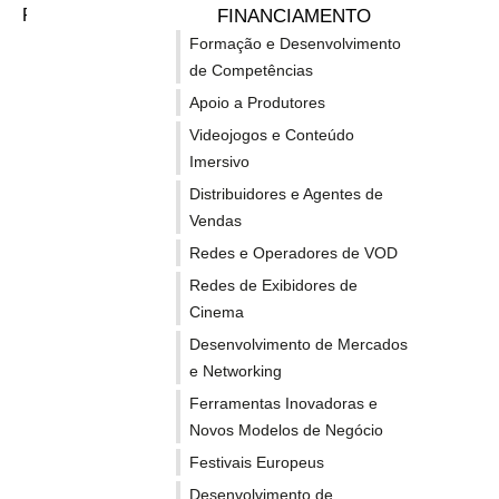
Publicações
FINANCIAMENTO
T
Formação e Desenvolvimento
Cultura
de Competências
H
Sector Audiovisual
e
Apoio a Produtores
Videojogos e Conteúdo
Imersivo
d
B
Distribuidores e Agentes de
Vendas
A
Redes e Operadores de VOD
e
Redes de Exibidores de
R
Cinema
Desenvolvimento de Mercados
⇒⇒
e Networking
Ferramentas Inovadoras e
G
s
Novos Modelos de Negócio
C
Festivais Europeus
M
Desenvolvimento de