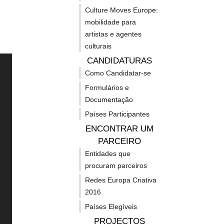
Culture Moves Europe:
mobilidade para
artistas e agentes
culturais
CANDIDATURAS
Como Candidatar-se
Formulários e
Documentação
EUROPA CRIATIVA
OUT
Países Participantes
POSS
ENCONTRAR UM
FINA
Sobre o Programa Europa
Horizon
PARCEIRO
Criativa 21-27
Entidades que
Europe 
procuram parceiros
Linhas de apoio - MEDIA
Erasmu
Redes Europa Criativa
Linhas de apoio - Cultura
2016
Cosme
Países Elegíveis
Linhas de apoio -
Fundos 
PROJECTOS
Transectorial