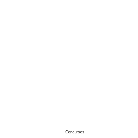
Concursos concluídos
os a
s de
EWSLETTER
Concursos