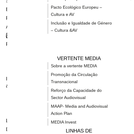
Submissão de candidaturas
⇒⇒ O
Pacto Ecológico Europeu –
Espaço do Beneficiário
Cultura e AV
Para
Projectos apoiados
cria
Inclusão e Igualdade de Género
Acções de formação MEDIA
– Cultura &AV
E
Outras fontes de financiamento
H
Pacto Ecológico Europeu - Cultura & AV
C
Cultura
VERTENTE MEDIA
Sector Audiovisual
E
Sobre a vertente MEDIA
S
Carta de Compromisso CIEC
Promoção da Circulação
Inclusão e igualdade de género - Cultura
Transnacional
P
& AV
Reforço da Capacidade do
L
Cultura
Sector Audiovisual
G
Sector Audiovisual
MAAP- Media and Audiovisual
Carta de Compromisso CIEC
⇒⇒
Action Plan
Links Úteis
MEDIA Invest
I
Dados estatísticos
LINHAS DE
O